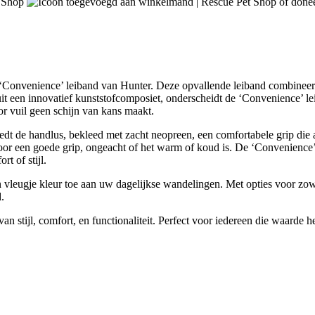
of donee
‘Convenience’ leiband van Hunter. Deze opvallende leiband combineert 
d uit een innovatief kunststofcomposiet, onderscheidt de ‘Convenience’
or vuil geen schijn van kans maakt.
 biedt de handlus, bekleed met zacht neopreen, een comfortabele grip d
ok voor een goede grip, ongeacht of het warm of koud is. De ‘Convenien
t of stijl.
 vleugje kleur toe aan uw dagelijkse wandelingen. Met opties voor zowe
.
stijl, comfort, en functionaliteit. Perfect voor iedereen die waarde hec