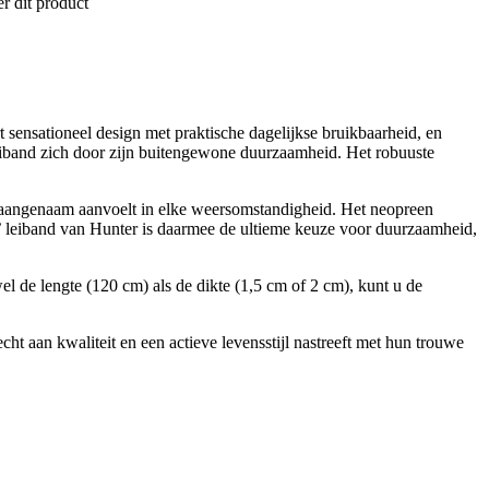
r dit product
sensationeel design met praktische dagelijkse bruikbaarheid, en
 leiband zich door zijn buitengewone duurzaamheid. Het robuuste
ie aangenaam aanvoelt in elke weersomstandigheid. Het neopreen
ce’ leiband van Hunter is daarmee de ultieme keuze voor duurzaamheid,
l de lengte (120 cm) als de dikte (1,5 cm of 2 cm), kunt u de
ht aan kwaliteit en een actieve levensstijl nastreeft met hun trouwe