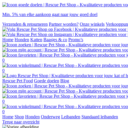
Min. 5% van elke aankoop gaat naar jouw goed doel
Verzenden & retourneren
Partner worden?
Onze winkels
Verkooppun
Home
Honden
Katten
Baasjes & co
Promo’s
0
0
Rescue Pet Food
Goede doelen
Blog
0
0
Home
Shop
Honden
Onderweg
Leibanden
Standaard leibanden
Terug naar overzicht