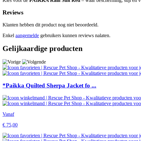
Kies voor de
PAIKKA Rain Suit Red
– waar bescherming, stijl en 
Reviews
Klanten hebben dit product nog niet beoordeeld.
Enkel
aangemelde
gebruikers kunnen reviews nalaten.
Gelijkaardige producten
*Paikka Quilted Sherpa Jacket fo ...
Vanaf
€
75,00