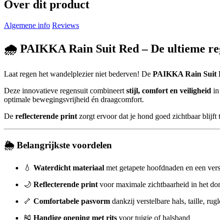
Over dit product
Algemene info
Reviews
🌧️
PAIKKA Rain Suit Red – De ultieme re
Laat regen het wandelplezier niet bederven! De
PAIKKA Rain Suit
Deze innovatieve regensuit combineert
stijl, comfort en veiligheid
in
optimale bewegingsvrijheid én draagcomfort.
De
reflecterende print
zorgt ervoor dat je hond goed zichtbaar blijft
🌦️
Belangrijkste voordelen
💧
Waterdicht materiaal
met getapete hoofdnaden en een ver
🌙
Reflecterende print
voor maximale zichtbaarheid in het do
🦴
Comfortabele pasvorm
dankzij verstelbare hals, taille, ru
🎽
Handige opening met rits
voor tuigje of halsband