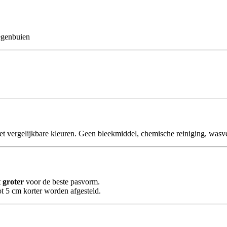
regenbuien
ergelijkbare kleuren. Geen bleekmiddel, chemische reiniging, wasverz
 groter
voor de beste pasvorm.
ot 5 cm korter worden afgesteld.