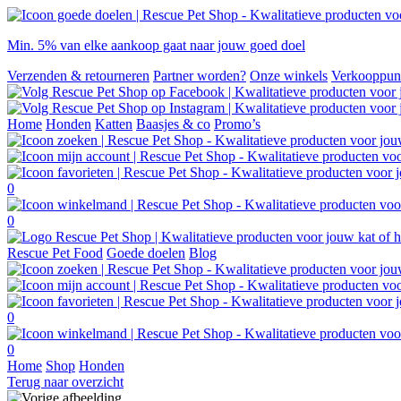
Min. 5% van elke aankoop gaat naar jouw goed doel
Verzenden & retourneren
Partner worden?
Onze winkels
Verkooppun
Home
Honden
Katten
Baasjes & co
Promo’s
0
0
Rescue Pet Food
Goede doelen
Blog
0
0
Home
Shop
Honden
Terug naar overzicht