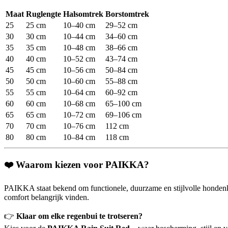
Maat
Ruglengte
Halsomtrek
Borstomtrek
25
25 cm
10–40 cm
29–52 cm
30
30 cm
10–44 cm
34–60 cm
35
35 cm
10–48 cm
38–66 cm
40
40 cm
10–52 cm
43–74 cm
45
45 cm
10–56 cm
50–84 cm
50
50 cm
10–60 cm
55–88 cm
55
55 cm
10–64 cm
60–92 cm
60
60 cm
10–68 cm
65–100 cm
65
65 cm
10–72 cm
69–106 cm
70
70 cm
10–76 cm
112 cm
80
80 cm
10–84 cm
118 cm
❤️
Waarom kiezen voor PAIKKA?
PAIKKA staat bekend om functionele, duurzame en stijlvolle hondenkle
comfort belangrijk vinden.
👉
Klaar om elke regenbui te trotseren?