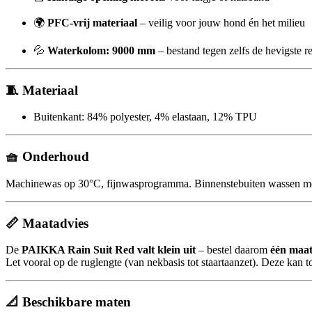
🌍
PFC-vrij materiaal
– veilig voor jouw hond én het milieu
💦
Waterkolom: 9000 mm
– bestand tegen zelfs de hevigste 
🧵
Materiaal
Buitenkant: 84% polyester, 4% elastaan, 12% TPU
🧺
Onderhoud
Machinewas op 30°C, fijnwasprogramma. Binnenstebuiten wassen met v
📏
Maatadvies
De
PAIKKA Rain Suit Red valt klein uit
– bestel daarom
één maat
Let vooral op de ruglengte (van nekbasis tot staartaanzet). Deze kan t
📐
Beschikbare maten