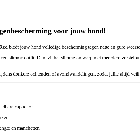
genbescherming voor jouw hond!
 Red
biedt jouw hond volledige bescherming tegen natte en gure weers
 één slimme outfit. Dankzij het slimme ontwerp met meerdere verstelpun
 tijdens donkere ochtenden of avondwandelingen, zodat jullie altijd vei
stelbare capuchon
nker
glengte en manchetten